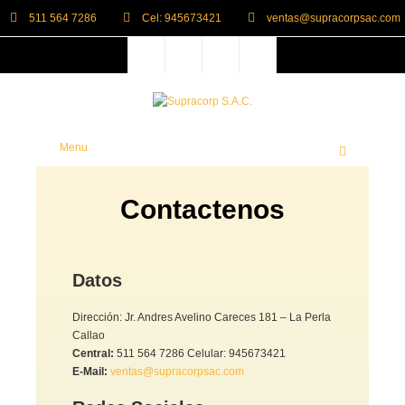
511 564 7286
Cel: 945673421
ventas@supracorpsac.com
Menu
Contactenos
Datos
Dirección: Jr. Andres Avelino Careces 181 – La Perla
Callao
Central:
511 564 7286 Celular: 945673421
E-Mail:
ventas@supracorpsac.com