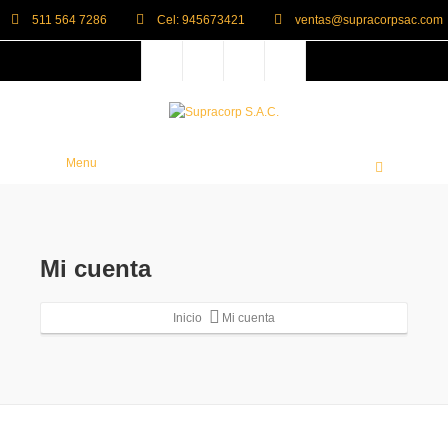
511 564 7286
Cel: 945673421
ventas@supracorpsac.com
Menu
Mi cuenta
Inicio
Mi cuenta