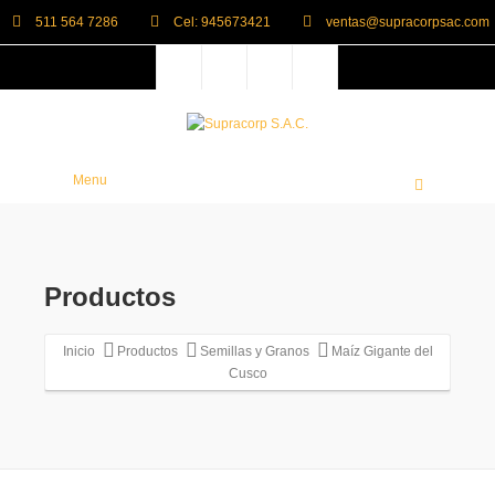
511 564 7286
Cel: 945673421
ventas@supracorpsac.com
Menu
Productos
Inicio
Productos
Semillas y Granos
Maíz Gigante del
Cusco