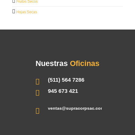
Frutos Secos
Hojas Secas
Nuestras
Oficinas
(511) 564 7286
945 673 421
ventas@supracorpsac.com